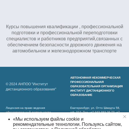
Курсы повышения квалификации , профессиональной
подготовки и профессиональной переподготовки
специалистов и работников предприятий,связанных с
обеспечением безопасности дорожного движения на
автомобильном и железнодорожном транспорте
АВТОНОМНАЯ НЕКОММЕРЧЕСКАЯ
ПРОФЕССИОНАЛЬНАЯ
© 2024 АНПОО "Институт
ОБРАЗОВАТЕЛЬНАЯ ОРГАНИЗАЦИЯ
дистанционного образования"
ИНСТИТУТ ДИСТАНЦИОННОГО
ОБРАЗОВАНИЕ
Лицензия на право ведения
Екатеринбург, ул. Отто Шмидта 58,
образовательный деятельности
оф. 312. Тел.: +7 343 383 26 73, +7
№19809 от 26.09.2018г
343 383 26 74.
«Мы используем файлы cookie и
Политика конфиденциальности
Е-майл: rector.ido@gmail.com
рекомендательные технологии. Пользуясь сайтом,