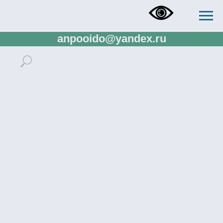
+73433832673, +73433288138,
+79321137807, rector.ido@gmail.com,
anpooido@yandex.ru