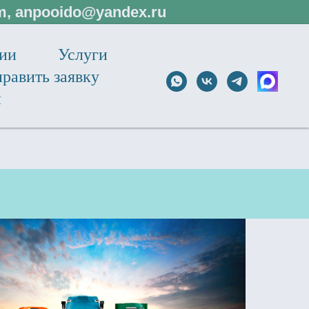
om, anpooido@yandex.ru
ции
Услуги
равить заявку
и