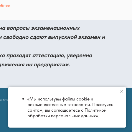
обнее
я на вопросы экзаменационных
 свободно сдают выпускной экзамен и
ко проходят аттестацию, уверенно
движения на предприятии.
«Мы используем файлы cookie и
тельный
Екатеринбург, ул. Отто Шмидта 58, оф. 312. Тел.:
рекомендательные технологии. Пользуясь
+7 343 383 26 73, +7 343 383 26 74.
сайтом, вы соглашаетесь с Политикой
Е-майл: rector.ido@gmail.com
обработки персональных данных».