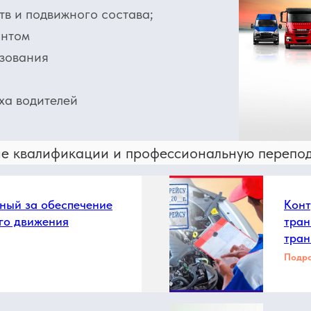
тв и подвижного состава;
онтом
ьзования
ха водителей
 квалификации и профессиональную перепод
ный за обеспечение
Конт
го движения
тран
тран
Подр