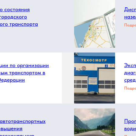
о состояния
Дисп
городского
назе
ого транспорта
Подр
ии по организации
Эксп
ным транспортом в
диаг
Федерации
сред
Подр
 автотранспортных
Прог
повышения
води
ессиональную