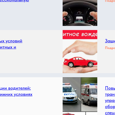
Подр
ых условий
Защи
итных и
Подр
ии водителей:
Повы
имних условиях
тран
упра
обор
спец