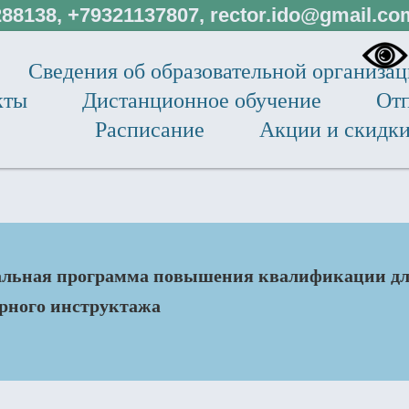
88138, +79321137807, rector.ido@gmail.c
Сведения об образовательной организа
кты
Дистанционное обучение
Отп
Расписание
Акции и скидк
льная программа повышения квалификации для
рного инструктажа