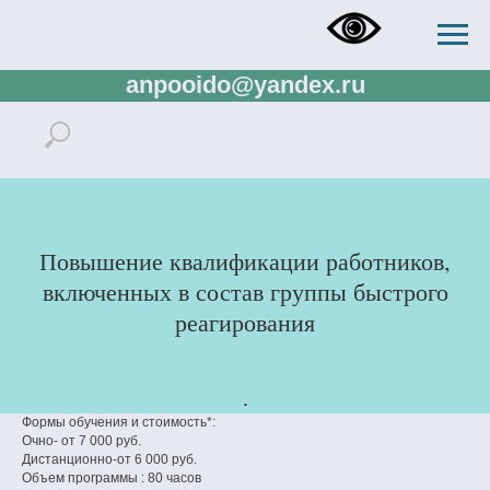
+73433832673, +73433288138,
+79321137807, rector.ido@gmail.com,
anpooido@yandex.ru
Повышение квалификации работников,
включенных в состав группы быстрого
реагирования
.
Формы обучения и стоимость*:
Очно- от 7 000 руб.
Дистанционно-от 6 000 руб.
Объем программы : 80 часов